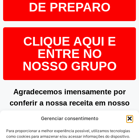
DE PREPARO
CLIQUE AQUI E
ENTRE NO
NOSSO GRUPO
Agradecemos imensamente por
conferir a nossa receita em nosso
site. Esperamos que tenha
Gerenciar consentimento
encontrado inspiração e praticidade
Para proporcionar a melhor experiência possível, utilizamos tecnologias
para preparar pratos deliciosos.
como cookies para armazenar e/ou acessar informações do dispositivo.