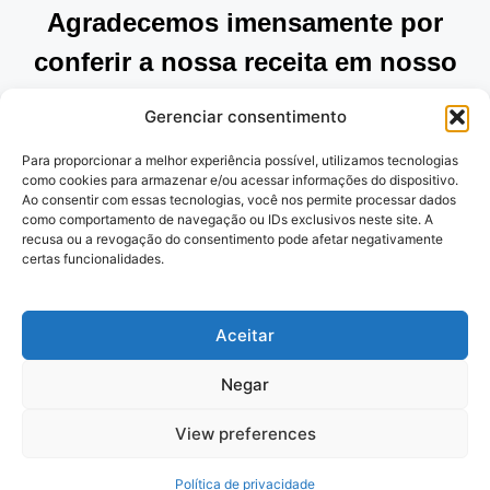
Agradecemos imensamente por
conferir a nossa receita em nosso
site. Esperamos que tenha
Gerenciar consentimento
encontrado inspiração e praticidade
Para proporcionar a melhor experiência possível, utilizamos tecnologias
para preparar pratos deliciosos.
como cookies para armazenar e/ou acessar informações do dispositivo.
Ao consentir com essas tecnologias, você nos permite processar dados
Continue explorando as nossas
como comportamento de navegação ou IDs exclusivos neste site. A
recusa ou a revogação do consentimento pode afetar negativamente
opções e desfrute de momentos
certas funcionalidades.
saborosos na cozinha. Obrigado por
nos acompanhar!
Aceitar
Negar
Politica de Privacidade
e
Termos de
View preferences
uso
Política de privacidade