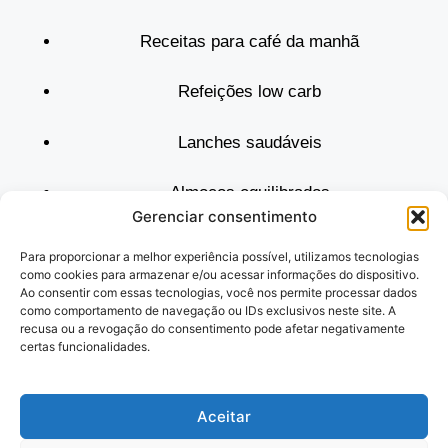
Receitas para café da manhã
Refeições low carb
Lanches saudáveis
Almoços equilibrados
Gerenciar consentimento
Sucos e bebidas funcionais
Para proporcionar a melhor experiência possível, utilizamos tecnologias
como cookies para armazenar e/ou acessar informações do dispositivo.
Sobremesas sem açúcar
Ao consentir com essas tecnologias, você nos permite processar dados
como comportamento de navegação ou IDs exclusivos neste site. A
recusa ou a revogação do consentimento pode afetar negativamente
Explore à vontade. Toda vez que você volta, uma nova
certas funcionalidades.
descoberta culinária espera por você. E o melhor: com
informações confiáveis, ingredientes acessíveis e foco
Aceitar
total na sua
nutrição de verdade
.