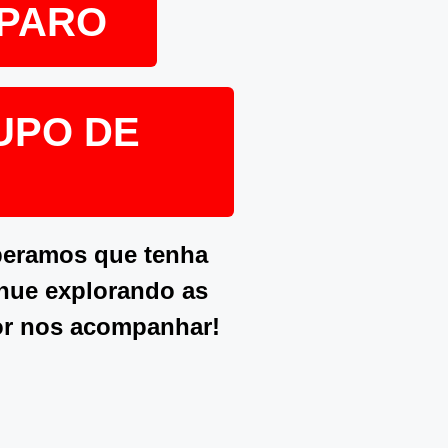
EPARO
UPO DE
peramos que tenha
inue explorando as
or nos acompanhar!