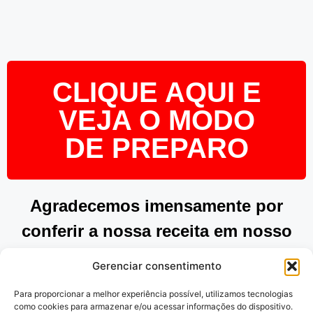
CLIQUE AQUI E
VEJA O MODO
DE PREPARO
Agradecemos imensamente por
conferir a nossa receita em nosso
site. Esperamos que tenha
Gerenciar consentimento
encontrado inspiração e praticidade
Para proporcionar a melhor experiência possível, utilizamos tecnologias
para preparar pratos deliciosos.
como cookies para armazenar e/ou acessar informações do dispositivo.