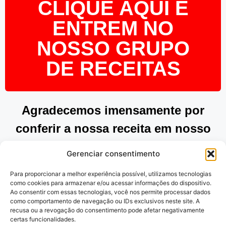
CLIQUE AQUI E
ENTREM NO
NOSSO GRUPO
DE RECEITAS
Agradecemos imensamente por
conferir a nossa receita em nosso
site. Esperamos que tenha
Gerenciar consentimento
encontrado inspiração e praticidade
Para proporcionar a melhor experiência possível, utilizamos tecnologias
para preparar pratos deliciosos.
como cookies para armazenar e/ou acessar informações do dispositivo.
Ao consentir com essas tecnologias, você nos permite processar dados
Continue explorando as nossas
como comportamento de navegação ou IDs exclusivos neste site. A
recusa ou a revogação do consentimento pode afetar negativamente
opções e desfrute de momentos
certas funcionalidades.