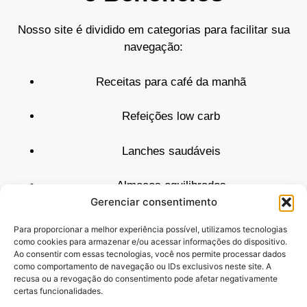
Nosso site é dividido em categorias para facilitar sua
navegação:
Receitas para café da manhã
Refeições low carb
Lanches saudáveis
Almoços equilibrados
Gerenciar consentimento
Sucos e bebidas funcionais
Para proporcionar a melhor experiência possível, utilizamos tecnologias
como cookies para armazenar e/ou acessar informações do dispositivo.
Sobremesas sem açúcar
Ao consentir com essas tecnologias, você nos permite processar dados
como comportamento de navegação ou IDs exclusivos neste site. A
recusa ou a revogação do consentimento pode afetar negativamente
Explore à vontade. Toda vez que você volta, uma nova
certas funcionalidades.
descoberta culinária espera por você. E o melhor: com