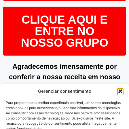
CLIQUE AQUI E
ENTRE NO
NOSSO GRUPO
Agradecemos imensamente por
conferir a nossa receita em nosso
site. Esperamos que tenha
Gerenciar consentimento
encontrado inspiração e praticidade
Para proporcionar a melhor experiência possível, utilizamos tecnologias
para preparar pratos deliciosos.
como cookies para armazenar e/ou acessar informações do dispositivo.
Ao consentir com essas tecnologias, você nos permite processar dados
Continue explorando as nossas
como comportamento de navegação ou IDs exclusivos neste site. A
recusa ou a revogação do consentimento pode afetar negativamente
opções e desfrute de momentos
certas funcionalidades.