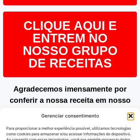
CLIQUE AQUI E
ENTREM NO
NOSSO GRUPO
DE RECEITAS
Agradecemos imensamente por
conferir a nossa receita em nosso
site. Esperamos que tenha
Gerenciar consentimento
encontrado inspiração e praticidade
Para proporcionar a melhor experiência possível, utilizamos tecnologias
para preparar pratos deliciosos.
como cookies para armazenar e/ou acessar informações do dispositivo.
Ao consentir com essas tecnologias, você nos permite processar dados