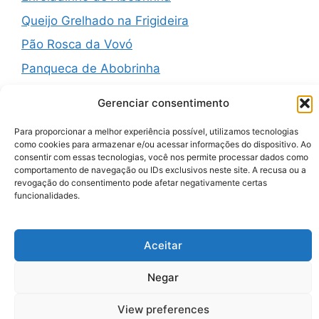
Queijo Grelhado na Frigideira
Pão Rosca da Vovó
Panqueca de Abobrinha
Gerenciar consentimento
Para proporcionar a melhor experiência possível, utilizamos tecnologias
Recent Comments
como cookies para armazenar e/ou acessar informações do dispositivo. Ao
consentir com essas tecnologias, você nos permite processar dados como
comportamento de navegação ou IDs exclusivos neste site. A recusa ou a
revogação do consentimento pode afetar negativamente certas
A WordPress Commenter
em
Hello world!
funcionalidades.
Aceitar
© 2026 Zenauraf Receitas
• Built with
GeneratePress
Negar
View preferences