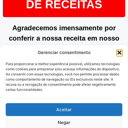
DE RECEITAS
Agradecemos imensamente por
conferir a nossa receita em nosso
site. Esperamos que tenha
Gerenciar consentimento
encontrado inspiração e praticidade
Para proporcionar a melhor experiência possível, utilizamos tecnologias
para preparar pratos deliciosos.
como cookies para armazenar e/ou acessar informações do dispositivo.
Ao consentir com essas tecnologias, você nos permite processar dados
Continue explorando as nossas
como comportamento de navegação ou IDs exclusivos neste site. A
recusa ou a revogação do consentimento pode afetar negativamente
opções e desfrute de momentos
certas funcionalidades.
saborosos na cozinha. Obrigado por
nos acompanhar!
Aceitar
Negar