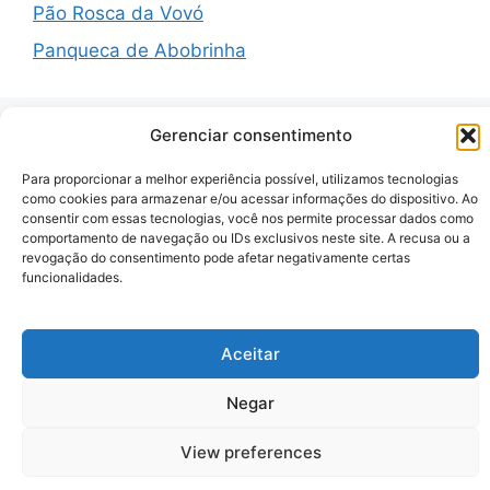
Pão Rosca da Vovó
Panqueca de Abobrinha
Gerenciar consentimento
Recent Comments
Para proporcionar a melhor experiência possível, utilizamos tecnologias
como cookies para armazenar e/ou acessar informações do dispositivo. Ao
consentir com essas tecnologias, você nos permite processar dados como
A WordPress Commenter
em
Hello world!
comportamento de navegação ou IDs exclusivos neste site. A recusa ou a
revogação do consentimento pode afetar negativamente certas
funcionalidades.
© 2026 Zenauraf Receitas
• Built with
GeneratePress
Aceitar
Negar
View preferences