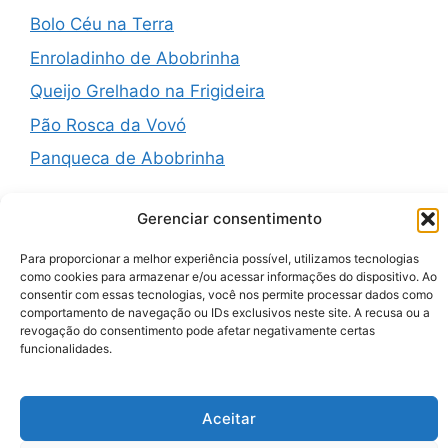
Bolo Céu na Terra
Enroladinho de Abobrinha
Queijo Grelhado na Frigideira
Pão Rosca da Vovó
Panqueca de Abobrinha
Gerenciar consentimento
Para proporcionar a melhor experiência possível, utilizamos tecnologias
Recent Comments
como cookies para armazenar e/ou acessar informações do dispositivo. Ao
consentir com essas tecnologias, você nos permite processar dados como
comportamento de navegação ou IDs exclusivos neste site. A recusa ou a
A WordPress Commenter
em
Hello world!
revogação do consentimento pode afetar negativamente certas
funcionalidades.
Aceitar
© 2026 Zenauraf Receitas
• Built with
GeneratePress