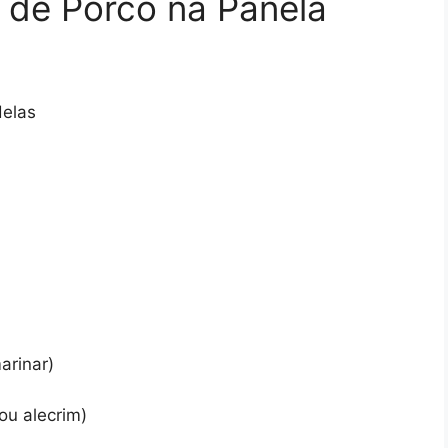
a de Porco na Panela
delas
arinar)
ou alecrim)