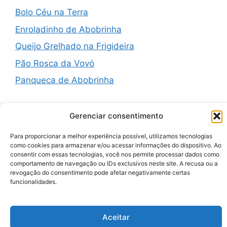
Bolo Céu na Terra
Enroladinho de Abobrinha
Queijo Grelhado na Frigideira
Pão Rosca da Vovó
Panqueca de Abobrinha
Gerenciar consentimento
Recent Comments
Para proporcionar a melhor experiência possível, utilizamos tecnologias
como cookies para armazenar e/ou acessar informações do dispositivo. Ao
consentir com essas tecnologias, você nos permite processar dados como
comportamento de navegação ou IDs exclusivos neste site. A recusa ou a
A WordPress Commenter
em
Hello world!
revogação do consentimento pode afetar negativamente certas
funcionalidades.
© 2026 Zenauraf Receitas
• Built with
GeneratePress
Aceitar