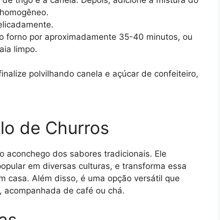
 de trigo e a canela. Depois, adicione a mistura do
r homogêneo.
elicadamente.
ao forno por aproximadamente 35-40 minutos, ou
aia limpo.
finalize polvilhando canela e açúcar de confeiteiro,
lo de Churros
 o aconchego dos sabores tradicionais. Ele
opular em diversas culturas, e transforma essa
em casa. Além disso, é uma opção versátil que
ia, acompanhada de café ou chá.
as