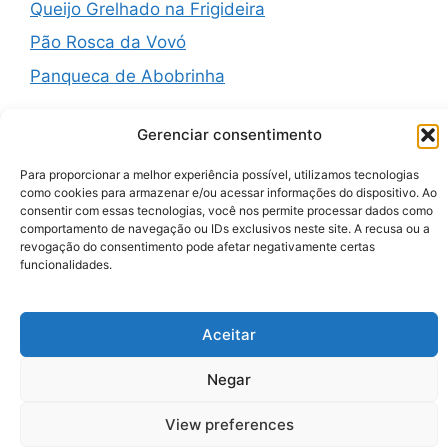
Queijo Grelhado na Frigideira
Pão Rosca da Vovó
Panqueca de Abobrinha
Gerenciar consentimento
Para proporcionar a melhor experiência possível, utilizamos tecnologias
Recent Comments
como cookies para armazenar e/ou acessar informações do dispositivo. Ao
consentir com essas tecnologias, você nos permite processar dados como
comportamento de navegação ou IDs exclusivos neste site. A recusa ou a
A WordPress Commenter
em
Hello world!
revogação do consentimento pode afetar negativamente certas
funcionalidades.
Aceitar
© 2026 Zenauraf Receitas
• Built with
GeneratePress
Negar
View preferences