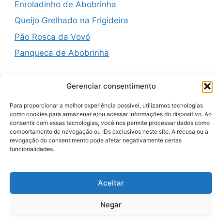
Enroladinho de Abobrinha
Queijo Grelhado na Frigideira
Pão Rosca da Vovó
Panqueca de Abobrinha
Gerenciar consentimento
Recent Comments
Para proporcionar a melhor experiência possível, utilizamos tecnologias
como cookies para armazenar e/ou acessar informações do dispositivo. Ao
consentir com essas tecnologias, você nos permite processar dados como
comportamento de navegação ou IDs exclusivos neste site. A recusa ou a
A WordPress Commenter
em
Hello world!
revogação do consentimento pode afetar negativamente certas
funcionalidades.
© 2026 Zenauraf Receitas
• Built with
GeneratePress
Aceitar
Negar