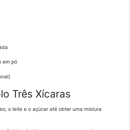
rada
co em pó
onal)
o Três Xícaras
leo, o leite e o açúcar até obter uma mistura