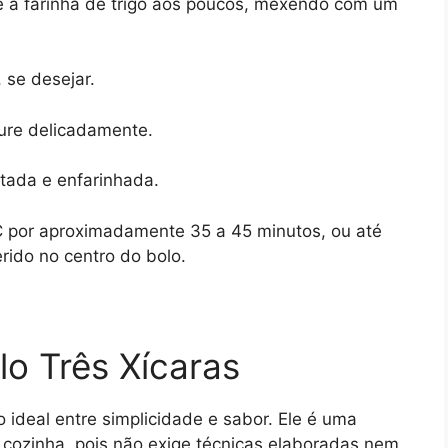
ne a farinha de trigo aos poucos, mexendo com um
 se desejar.
ture delicadamente.
ada e enfarinhada.
C por aproximadamente 35 a 45 minutos, ou até
erido no centro do bolo.
lo Três Xícaras
o ideal entre simplicidade e sabor. Ele é uma
a cozinha, pois não exige técnicas elaboradas nem