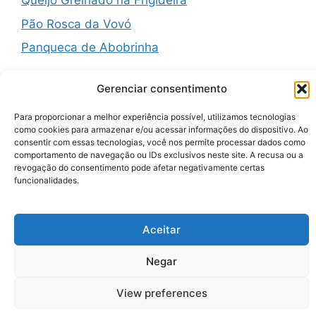
Queijo Grelhado na Frigideira
Pão Rosca da Vovó
Panqueca de Abobrinha
Gerenciar consentimento
Para proporcionar a melhor experiência possível, utilizamos tecnologias
Recent Comments
como cookies para armazenar e/ou acessar informações do dispositivo. Ao
consentir com essas tecnologias, você nos permite processar dados como
comportamento de navegação ou IDs exclusivos neste site. A recusa ou a
A WordPress Commenter
em
Hello world!
revogação do consentimento pode afetar negativamente certas
funcionalidades.
Aceitar
© 2026 Zenauraf Receitas
• Built with
GeneratePress
Negar
View preferences