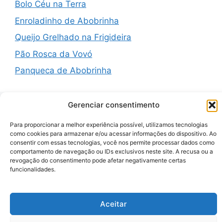
Bolo Céu na Terra
Enroladinho de Abobrinha
Queijo Grelhado na Frigideira
Pão Rosca da Vovó
Panqueca de Abobrinha
Gerenciar consentimento
Recent Comments
Para proporcionar a melhor experiência possível, utilizamos tecnologias
como cookies para armazenar e/ou acessar informações do dispositivo. Ao
consentir com essas tecnologias, você nos permite processar dados como
comportamento de navegação ou IDs exclusivos neste site. A recusa ou a
A WordPress Commenter
em
Hello world!
revogação do consentimento pode afetar negativamente certas
funcionalidades.
© 2026 Zenauraf Receitas
• Built with
GeneratePress
Aceitar