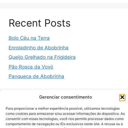
Recent Posts
Bolo Céu na Terra
Enroladinho de Abobrinha
Queijo Grelhado na Frigideira
Pão Rosca da Vovó
Panqueca de Abobrinha
Gerenciar consentimento
Recent Comments
Para proporcionar a melhor experiência possível, utilizamos tecnologias
como cookies para armazenar e/ou acessar informações do dispositivo. Ao
consentir com essas tecnologias, você nos permite processar dados como
A WordPress Commenter
em
Hello world!
comportamento de navegação ou IDs exclusivos neste site. A recusa ou a