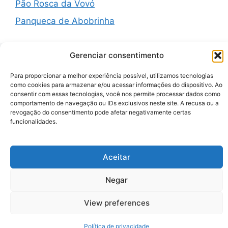
Pão Rosca da Vovó
Panqueca de Abobrinha
Gerenciar consentimento
Recent Comments
Para proporcionar a melhor experiência possível, utilizamos tecnologias
como cookies para armazenar e/ou acessar informações do dispositivo. Ao
consentir com essas tecnologias, você nos permite processar dados como
comportamento de navegação ou IDs exclusivos neste site. A recusa ou a
A WordPress Commenter
em
Hello world!
revogação do consentimento pode afetar negativamente certas
funcionalidades.
© 2026 Zenauraf Receitas
• Built with
GeneratePress
Aceitar
Negar
View preferences
Política de privacidade