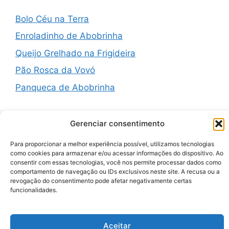
Bolo Céu na Terra
Enroladinho de Abobrinha
Queijo Grelhado na Frigideira
Pão Rosca da Vovó
Panqueca de Abobrinha
Gerenciar consentimento
Recent Comments
Para proporcionar a melhor experiência possível, utilizamos tecnologias
como cookies para armazenar e/ou acessar informações do dispositivo. Ao
consentir com essas tecnologias, você nos permite processar dados como
A WordPress Commenter
em
Hello world!
comportamento de navegação ou IDs exclusivos neste site. A recusa ou a
revogação do consentimento pode afetar negativamente certas
funcionalidades.
© 2026 Zenauraf Receitas
• Built with
GeneratePress
Aceitar