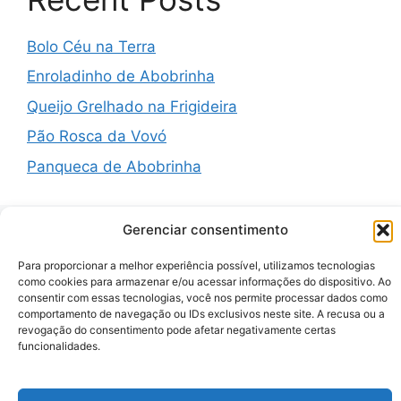
Bolo Céu na Terra
Enroladinho de Abobrinha
Queijo Grelhado na Frigideira
Pão Rosca da Vovó
Panqueca de Abobrinha
Gerenciar consentimento
Recent Comments
Para proporcionar a melhor experiência possível, utilizamos tecnologias
como cookies para armazenar e/ou acessar informações do dispositivo. Ao
consentir com essas tecnologias, você nos permite processar dados como
A WordPress Commenter
em
Hello world!
comportamento de navegação ou IDs exclusivos neste site. A recusa ou a
revogação do consentimento pode afetar negativamente certas
funcionalidades.
© 2026 Zenauraf Receitas
• Built with
GeneratePress