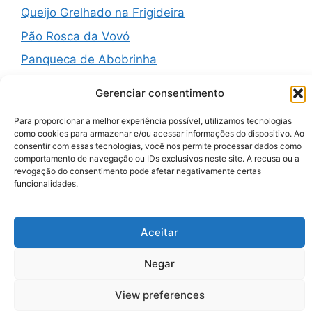
Queijo Grelhado na Frigideira
Pão Rosca da Vovó
Panqueca de Abobrinha
Gerenciar consentimento
Para proporcionar a melhor experiência possível, utilizamos tecnologias
Recent Comments
como cookies para armazenar e/ou acessar informações do dispositivo. Ao
consentir com essas tecnologias, você nos permite processar dados como
comportamento de navegação ou IDs exclusivos neste site. A recusa ou a
revogação do consentimento pode afetar negativamente certas
A WordPress Commenter
em
Hello world!
funcionalidades.
Aceitar
© 2026 Zenauraf Receitas
• Built with
GeneratePress
Negar
View preferences