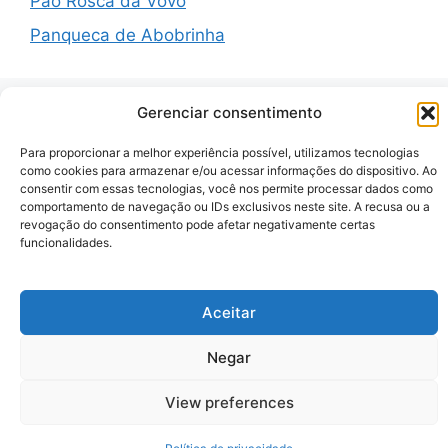
Pão Rosca da Vovó
Panqueca de Abobrinha
Gerenciar consentimento
Recent Comments
Para proporcionar a melhor experiência possível, utilizamos tecnologias
como cookies para armazenar e/ou acessar informações do dispositivo. Ao
consentir com essas tecnologias, você nos permite processar dados como
A WordPress Commenter
em
Hello world!
comportamento de navegação ou IDs exclusivos neste site. A recusa ou a
revogação do consentimento pode afetar negativamente certas
funcionalidades.
© 2026 Zenauraf Receitas
• Built with
GeneratePress
Aceitar
Negar
View preferences