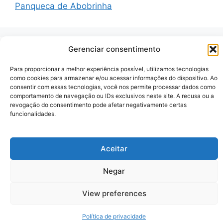
Panqueca de Abobrinha
Gerenciar consentimento
Recent Comments
Para proporcionar a melhor experiência possível, utilizamos tecnologias
como cookies para armazenar e/ou acessar informações do dispositivo. Ao
consentir com essas tecnologias, você nos permite processar dados como
A WordPress Commenter
em
Hello world!
comportamento de navegação ou IDs exclusivos neste site. A recusa ou a
revogação do consentimento pode afetar negativamente certas
funcionalidades.
© 2026 Zenauraf Receitas
• Built with
GeneratePress
Aceitar
Negar
View preferences
Política de privacidade