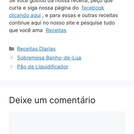
Se você gostou da nossa receita, peço que
curta e siga nossa página do
facebook
clicando aqui
, e para essas e outras receitas
continue aqui no nosso site e pesquise tudo
que você ama
Receitas
Categorias
Receitas Diarias
Sobremesa Banho-de-Lua
Pão de Liquidificador
Deixe um comentário
Comentário