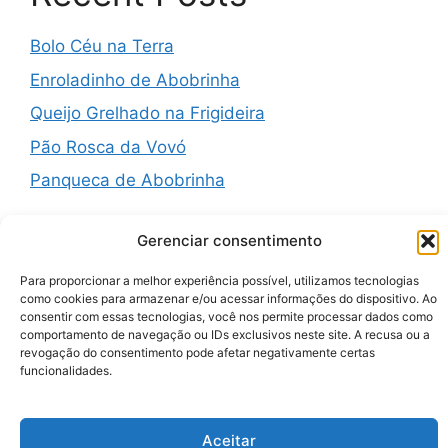
Bolo Céu na Terra
Enroladinho de Abobrinha
Queijo Grelhado na Frigideira
Pão Rosca da Vovó
Panqueca de Abobrinha
Gerenciar consentimento
Para proporcionar a melhor experiência possível, utilizamos tecnologias
Recent Comments
como cookies para armazenar e/ou acessar informações do dispositivo. Ao
consentir com essas tecnologias, você nos permite processar dados como
comportamento de navegação ou IDs exclusivos neste site. A recusa ou a
A WordPress Commenter
em
Hello world!
revogação do consentimento pode afetar negativamente certas
funcionalidades.
Aceitar
© 2026 Zenauraf Receitas
• Built with
GeneratePress