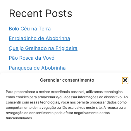
Recent Posts
Bolo Céu na Terra
Enroladinho de Abobrinha
Queijo Grelhado na Frigideira
Pão Rosca da Vovó
Panqueca de Abobrinha
Gerenciar consentimento
Para proporcionar a melhor experiência possível, utilizamos tecnologias
como cookies para armazenar e/ou acessar informações do dispositivo. Ao
Recent Comments
consentir com essas tecnologias, você nos permite processar dados como
comportamento de navegação ou IDs exclusivos neste site. A recusa ou a
revogação do consentimento pode afetar negativamente certas
A WordPress Commenter
em
Hello world!
funcionalidades.