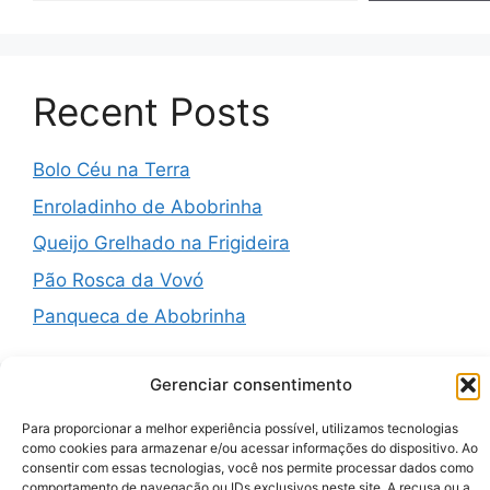
Recent Posts
Bolo Céu na Terra
Enroladinho de Abobrinha
Queijo Grelhado na Frigideira
Pão Rosca da Vovó
Panqueca de Abobrinha
Gerenciar consentimento
Recent Comments
Para proporcionar a melhor experiência possível, utilizamos tecnologias
como cookies para armazenar e/ou acessar informações do dispositivo. Ao
consentir com essas tecnologias, você nos permite processar dados como
comportamento de navegação ou IDs exclusivos neste site. A recusa ou a