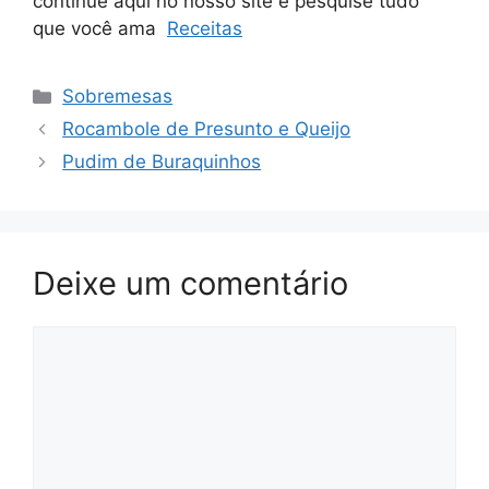
continue aqui no nosso site e pesquise tudo
que você ama
Receitas
Categorias
Sobremesas
Rocambole de Presunto e Queijo
Pudim de Buraquinhos
Deixe um comentário
Comentário