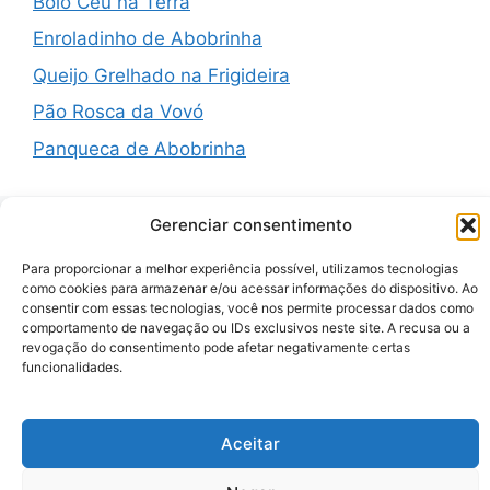
Bolo Céu na Terra
Enroladinho de Abobrinha
Queijo Grelhado na Frigideira
Pão Rosca da Vovó
Panqueca de Abobrinha
Gerenciar consentimento
Recent Comments
Para proporcionar a melhor experiência possível, utilizamos tecnologias
como cookies para armazenar e/ou acessar informações do dispositivo. Ao
consentir com essas tecnologias, você nos permite processar dados como
comportamento de navegação ou IDs exclusivos neste site. A recusa ou a
A WordPress Commenter
em
Hello world!
revogação do consentimento pode afetar negativamente certas
funcionalidades.
© 2026 Zenauraf Receitas
• Built with
GeneratePress
Aceitar