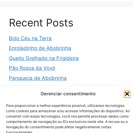
Recent Posts
Bolo Céu na Terra
Enroladinho de Abobrinha
Queijo Grelhado na Frigideira
Pão Rosca da Vovó
Panqueca de Abobrinha
Gerenciar consentimento
Para proporcionar a melhor experiência possível, utilizamos tecnologias
Recent Comments
como cookies para armazenar e/ou acessar informações do dispositivo. Ao
consentir com essas tecnologias, você nos permite processar dados como
comportamento de navegação ou IDs exclusivos neste site. A recusa ou a
A WordPress Commenter
em
Hello world!
revogação do consentimento pode afetar negativamente certas
funcionalidades.