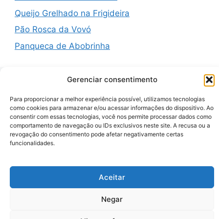
Queijo Grelhado na Frigideira
Pão Rosca da Vovó
Panqueca de Abobrinha
Gerenciar consentimento
Recent Comments
Para proporcionar a melhor experiência possível, utilizamos tecnologias
como cookies para armazenar e/ou acessar informações do dispositivo. Ao
consentir com essas tecnologias, você nos permite processar dados como
comportamento de navegação ou IDs exclusivos neste site. A recusa ou a
A WordPress Commenter
em
Hello world!
revogação do consentimento pode afetar negativamente certas
funcionalidades.
© 2026 Zenauraf Receitas
• Built with
GeneratePress
Aceitar
Negar